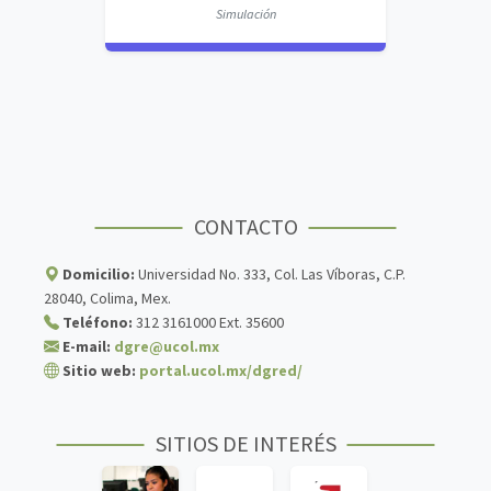
Simulación
CONTACTO
Domicilio:
Universidad No. 333, Col. Las Víboras, C.P.
28040, Colima, Mex.
Teléfono:
312 3161000 Ext. 35600
E-mail:
dgre@ucol.mx
Sitio web:
portal.ucol.mx/dgred/
SITIOS DE INTERÉS