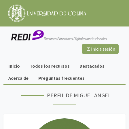
Inicia sesión
Información
Inicio
Todos los recursos
Destacados
importante
Acerca de
Preguntas frecuentes
PERFIL DE MIGUEL ANGEL