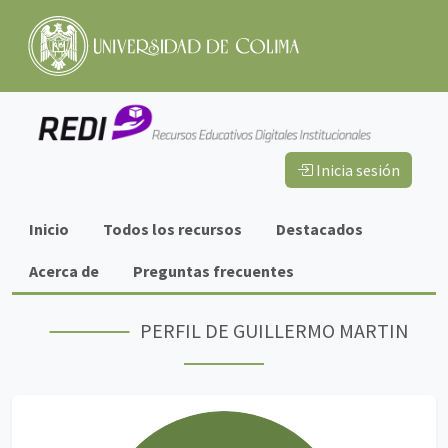
Inicia sesión
Información
Inicio
Todos los recursos
Destacados
importante
Acerca de
Preguntas frecuentes
PERFIL DE GUILLERMO MARTIN