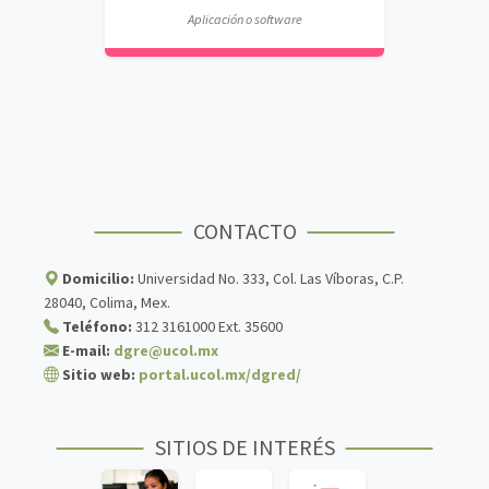
Aplicación o software
CONTACTO
Domicilio:
Universidad No. 333, Col. Las Víboras, C.P.
28040, Colima, Mex.
Teléfono:
312 3161000 Ext. 35600
E-mail:
dgre@ucol.mx
Sitio web:
portal.ucol.mx/dgred/
SITIOS DE INTERÉS