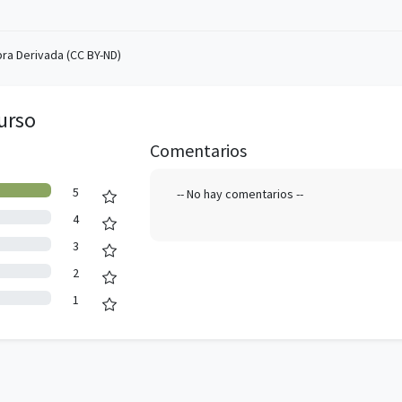
ra Derivada (CC BY-ND)
urso
Comentarios
5
-- No hay comentarios --
4
3
2
1