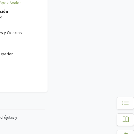
ópez Ávalos
ción
21
s y Ciencias
uperior
drújulas y