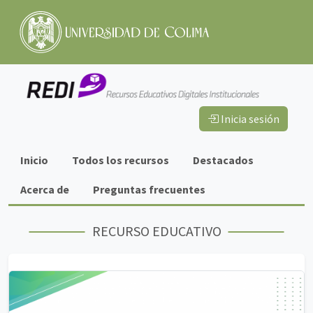
Inicia sesión
Información
Inicio
Todos los recursos
Destacados
importante
Acerca de
Preguntas frecuentes
RECURSO EDUCATIVO