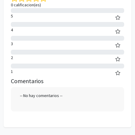
0 calificacion(es)
0%
5
0%
4
0%
3
0%
2
0%
1
Comentarios
-- No hay comentarios --