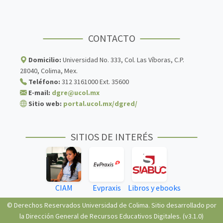
CONTACTO
Domicilio:
Universidad No. 333, Col. Las Víboras, C.P.
28040, Colima, Mex.
Teléfono:
312 3161000 Ext. 35600
E-mail:
dgre@ucol.mx
Sitio web:
portal.ucol.mx/dgred/
SITIOS DE INTERÉS
CIAM
Evpraxis
Libros y ebooks
© Derechos Reservados Universidad de Colima. Sitio desarrollado por
la Dirección General de Recursos Educativos Digitales. (
v3.1.0
)