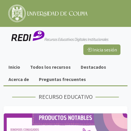
Inicia sesión
Información
Inicio
Todos los recursos
Destacados
importante
Acerca de
Preguntas frecuentes
RECURSO EDUCATIVO