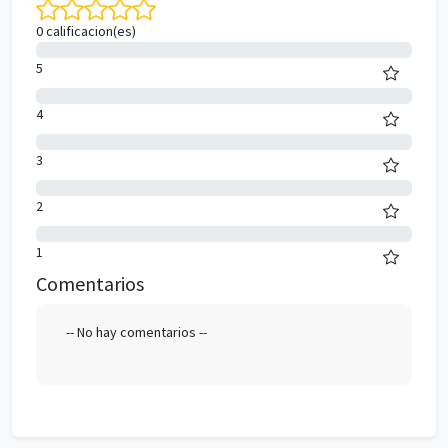
0 calificacion(es)
0%
5
0%
4
0%
3
0%
2
0%
1
Comentarios
-- No hay comentarios --