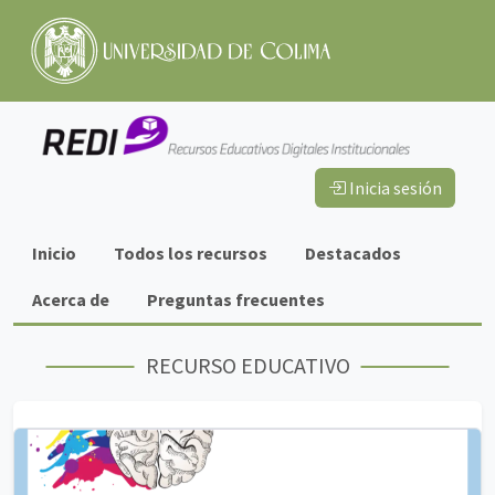
Inicia sesión
Información
Inicio
Todos los recursos
Destacados
importante
Acerca de
Preguntas frecuentes
RECURSO EDUCATIVO