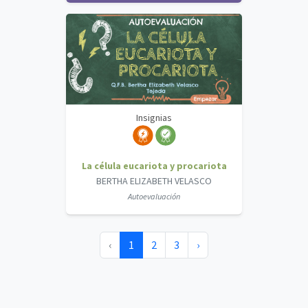
Insignias
La célula eucariota y procariota
BERTHA ELIZABETH VELASCO
Autoevaluación
‹
1
2
3
›